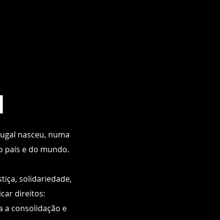
l
tugal nasceu, numa
o país e do mundo.
tiça, solidariedade,
car direitos:
a a consolidação e