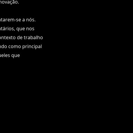
novação.​
untarem-se a nós.
tários, que nos
ontexto de trabalho
ndo como principal
ueles que