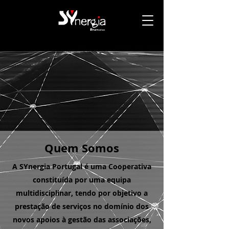
Quem Somos
A SYnergia Portugal é uma Cooperativa
constituída por uma equipa
multidisciplinar, tendo por objetivo a
prestação de serviços no domínio dos
novos apoios à gestão das associações,