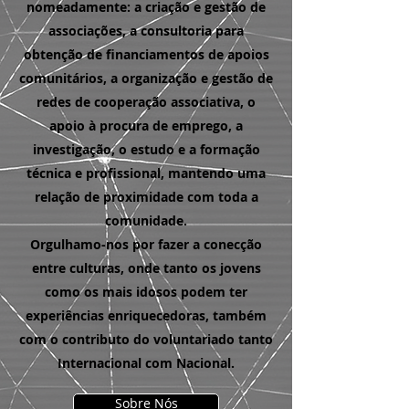
nomeadamente: a criação e gestão de
associações, a consultoria para
obtenção de financiamentos de apoios
comunitários, a organização e gestão de
redes de cooperação associativa, o
apoio à procura de emprego, a
investigação, o estudo e a formação
técnica e profissional, mantendo uma
relação de proximidade com toda a
comunidade.
Orgulhamo-nos por fazer a conecção
entre culturas, onde tanto os jovens
como os mais idosos podem ter
experiências enriquecedoras, também
com o contributo do voluntariado tanto
Internacional com Nacional.
Sobre Nós